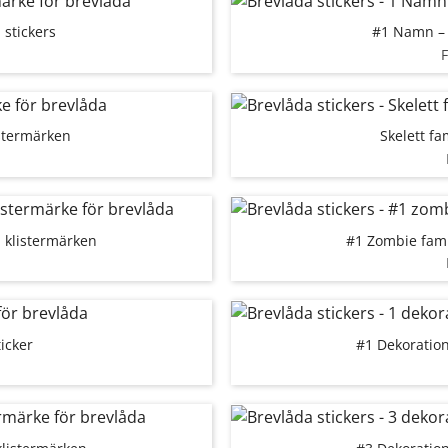
 stickers
#1 Namn – 
stermärken
Skelett fa
a klistermärken
#1 Zombie fami
icker
#1 Dekoration