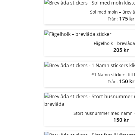
Sol med moln – Brevlå
175
kr
Från:
Fågelholk – brevlåda
205
kr
#1 Namn stickers till
150
kr
Från:
Stort husnummer med namn – 
150
kr