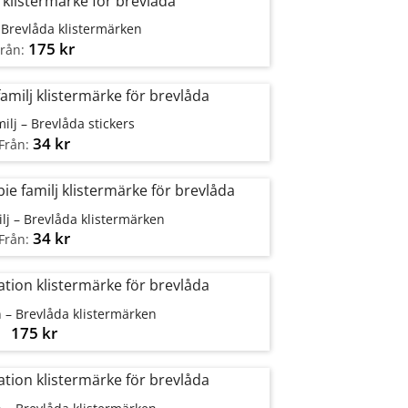
Brevlåda klistermärken
175
kr
Från:
milj – Brevlåda stickers
34
kr
Från:
lj – Brevlåda klistermärken
34
kr
Från:
 – Brevlåda klistermärken
175
kr