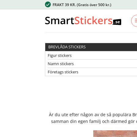
Skip
FRAKT 39 KR.
(Gratis över 500 kr.)
to
content
BREVLÅDA STICKERS
Figur stickers
Namn stickers
Företags stickers
Är du ute efter någon av de så populära Bre
samman din egen familj och därmed gör d