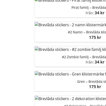
Pirat familj – Brevlåda
34
kr
Från:
#2 Namn – Brevlåda kli
175
kr
#2 Zombie familj – Brevlåd
34
kr
Från:
Gren – Brevlåda st
175
kr