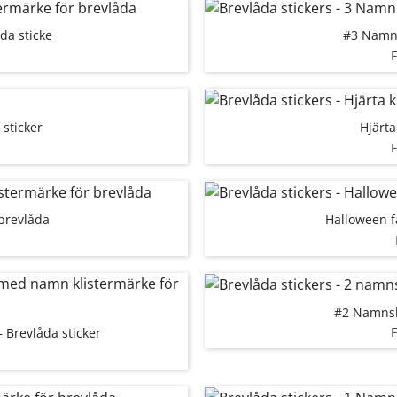
da sticke
#3 Namn s
 sticker
Hjärta
 brevlåda
Halloween fa
#2 Namnsky
Brevlåda sticker