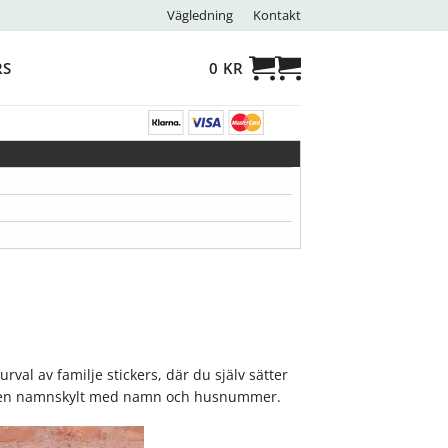
Vägledning
Kontakt
RS
0
KR
val av familje stickers, där du själv sätter
öra en namnskylt med namn och husnummer.