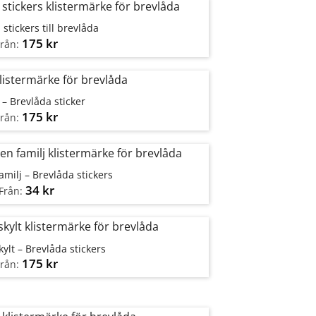
tickers till brevlåda
175
kr
Från:
 – Brevlåda sticker
175
kr
Från:
milj – Brevlåda stickers
34
kr
Från:
lt – Brevlåda stickers
175
kr
Från: