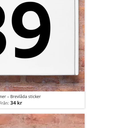
r – Brevlåda sticker
34
kr
Från: