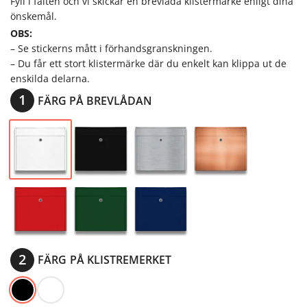
Fyll i fälten och vi skickar en brevlåda klistermärke enligt dina
önskemål.
OBS:
– Se stickerns mått i förhandsgranskningen.
– Du får ett stort klistermärke där du enkelt kan klippa ut de
enskilda delarna.
FÄRG PÅ BREVLÅDAN
FÄRG