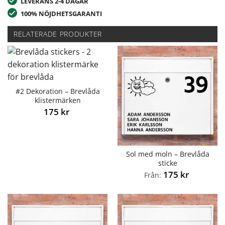
LEVERANS 2-4 DAGAR
100% NÖJDHETSGARANTI
RELATERADE PRODUKTER
#2 Dekoration – Brevlåda
klistermärken
175
kr
Sol med moln – Brevlåda
sticke
175
kr
Från: