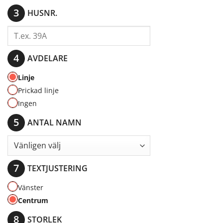
HUSNR.
AVDELARE
Linje
Prickad linje
Ingen
ANTAL NAMN
TEXTJUSTERING
Vänster
Centrum
STORLEK