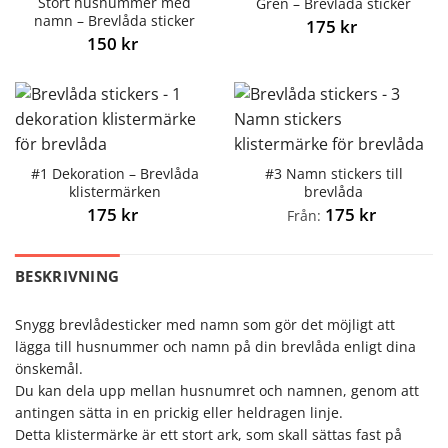
Stort husnummer med
Gren – Brevlåda sticker
namn – Brevlåda sticker
175
kr
150
kr
#1 Dekoration – Brevlåda
#3 Namn stickers till
klistermärken
brevlåda
175
kr
175
kr
Från:
BESKRIVNING
Snygg brevlådesticker med namn som gör det möjligt att
lägga till husnummer och namn på din brevlåda enligt dina
önskemål.
Du kan dela upp mellan husnumret och namnen, genom att
antingen sätta in en prickig eller heldragen linje.
Detta klistermärke är ett stort ark, som skall sättas fast på