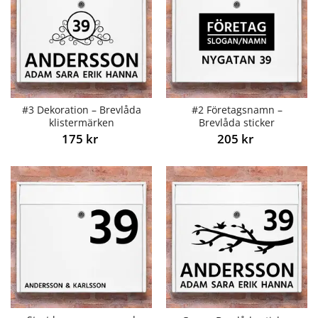
#3 Dekoration – Brevlåda
#2 Företagsnamn –
klistermärken
Brevlåda sticker
175
kr
205
kr