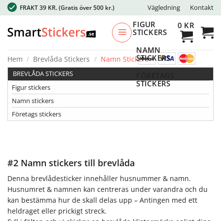
Skip
Vägledning
Kontakt
FRAKT 39 KR.
(Gratis över 500 kr.)
to
FIGUR
0
KR
content
STICKERS
NAMN
STICKERS
Hem
/
Brevlåda Stickers
/
Namn Stickers
BREVLÅDA STICKERS
FÖRETAGS
STICKERS
Figur stickers
Namn stickers
Företags stickers
#2 Namn stickers till brevlåda
Denna brevlådesticker innehåller husnummer & namn.
Husnumret & namnen kan centreras under varandra och du
kan bestämma hur de skall delas upp – Antingen med ett
heldraget eller prickigt streck.