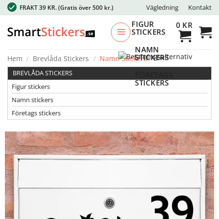
Skip
Vägledning
Kontakt
FRAKT 39 KR.
(Gratis över 500 kr.)
to
FIGUR
0
KR
content
STICKERS
NAMN
STICKERS
Hem
/
Brevlåda Stickers
/
Namn Stickers
BREVLÅDA STICKERS
FÖRETAGS
STICKERS
Figur stickers
Namn stickers
Företags stickers