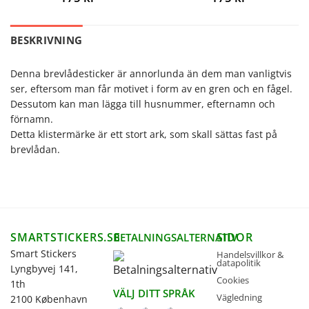
BESKRIVNING
Denna brevlådesticker är annorlunda än dem man vanligtvis
ser, eftersom man får motivet i form av en gren och en fågel.
Dessutom kan man lägga till husnummer, efternamn och
förnamn.
Detta klistermärke är ett stort ark, som skall sättas fast på
brevlådan.
SMARTSTICKERS.SE
SIDOR
BETALNINGSALTERNATIV
Smart Stickers
Handelsvillkor &
datapolitik
Lyngbyvej 141,
Cookies
1th
VÄLJ DITT SPRÅK
Vägledning
2100 København