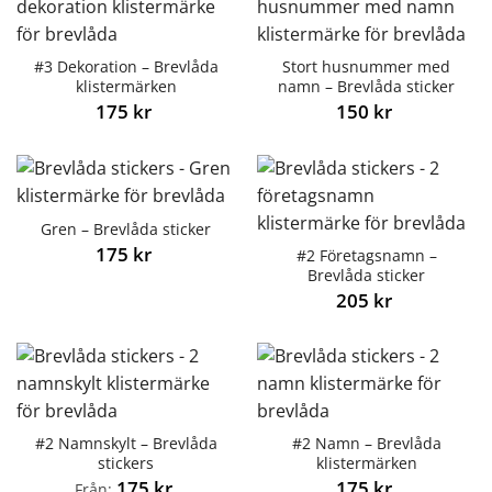
#3 Dekoration – Brevlåda
Stort husnummer med
klistermärken
namn – Brevlåda sticker
175
kr
150
kr
Gren – Brevlåda sticker
175
kr
#2 Företagsnamn –
Brevlåda sticker
205
kr
#2 Namnskylt – Brevlåda
#2 Namn – Brevlåda
stickers
klistermärken
175
kr
175
kr
Från: