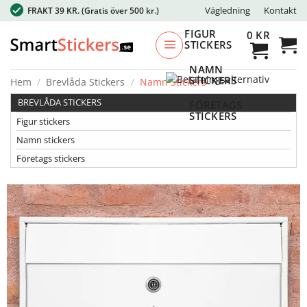
Skip
Vägledning
Kontakt
FRAKT 39 KR.
(Gratis över 500 kr.)
to
FIGUR
0
KR
content
STICKERS
NAMN
STICKERS
Hem
/
Brevlåda Stickers
/
Namn Stickers
BREVLÅDA STICKERS
FÖRETAGS
STICKERS
Figur stickers
Namn stickers
Företags stickers