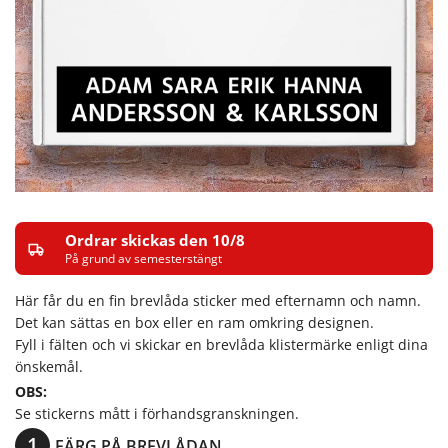
Ordrar skickas den 10/8
På grund av semesterstängt
Här får du en fin brevlåda sticker med efternamn och namn.
Det kan sättas en box eller en ram omkring designen.
Fyll i fälten och vi skickar en brevlåda klistermärke enligt dina
önskemål.
OBS:
Se stickerns mått i förhandsgranskningen.
FÄRG PÅ BREVLÅDAN