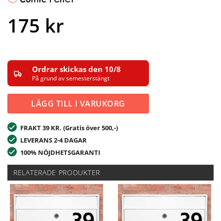
175
kr
Ordrar skickas den 10/8
På grund av semesterstängt
LÄGG TILL I VARUKORG
FRAKT 39 KR. (Gratis över 500,-)
LEVERANS 2-4 DAGAR
100% NÖJDHETSGARANTI
RELATERADE PRODUKTER