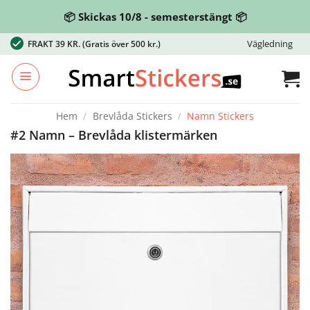
📦 Skickas 10/8 - semesterstängt 📦
Skip
Vägledning
FRAKT 39 KR.
(Gratis över 500 kr.)
to
content
Hem
/
Brevlåda Stickers
/
Namn Stickers
#2 Namn – Brevlåda klistermärken